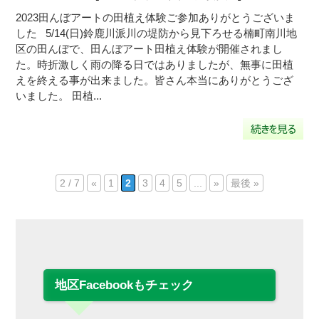
2023田んぼアートの田植え体験ご参加ありがとうございま
した 5/14(日)鈴鹿川派川の堤防から見下ろせる楠町南川地
区の田んぼで、田んぼアート田植え体験が開催されまし
た。時折激しく雨の降る日ではありましたが、無事に田植
えを終える事が出来ました。皆さん本当にありがとうござ
いました。 田植...
2 / 7
«
1
2
3
4
5
...
»
最後 »
地区Facebookもチェック