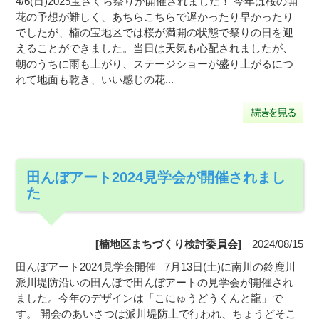
4/6(日)2025宝さくら祭りが開催されました！ 今年は桜の開
花の予想が難しく、あちらこちらで遅かったり早かったり
でしたが、楠の宝地区では桜が満開の状態で祭りの日を迎
えることができました。当日は天気も心配されましたが、
朝のうちに雨も上がり、ステージショーが盛り上がるにつ
れて地面も乾き、いい感じの花...
田んぼアート2024見学会が開催されまし
た
[楠地区まちづくり検討委員会]
2024/08/15
田んぼアート2024見学会開催 7月13日(土)に南川の鈴鹿川
派川堤防沿いの田んぼで田んぼアートの見学会が開催され
ました。今年のデザインは「こにゅうどうくんと龍」で
す。 開会のあいさつは派川堤防上で行われ、ちょうどそこ