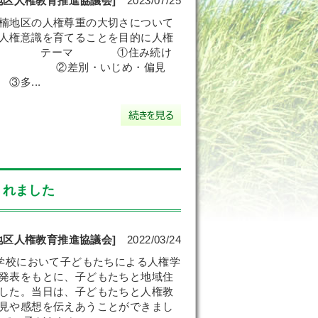
地区人権教育推進協議会]
2023/07/25
楠地区の人権尊重の大切さについて
人権意識を育てることを目的に人権
 テーマ ①住み続け
別・いじめ・偏見
.
されました
地区人権教育推進協議会]
2022/03/24
学校において子どもたちによる人権学
発表をもとに、子どもたちと地域住
した。当日は、子どもたちと人権教
見や感想を伝えあうことができまし