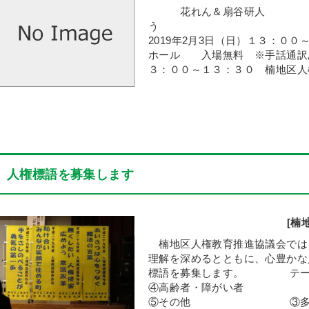
花れん＆扇谷研人 
う しあわせ 
2019年2月3日（日）１３：００
ホール 入場無料 ※手話通
３：００～１３：３０ 楠地区人権
人権標語を募集します
[楠
楠地区人権教育推進協議会では
理解を深めるとともに、心豊かな
標語を募集します。 テ
④高齢者・障がい者
⑤その他 ③多文化共生