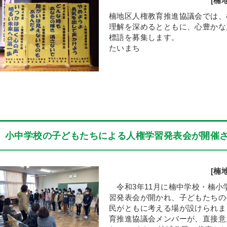
[楠
楠地区人権教育推進協議会では、
理解を深めるとともに、心豊かな
標語を募集します。
たいまち ②差
③多..
小中学校の子どもたちによる人権学習発表会が開催
[楠
令和3年11月に楠中学校・楠小
習発表会が開かれ、子どもたちの
民がともに考える場が設けられま
育推進協議会メンバーが、直接意