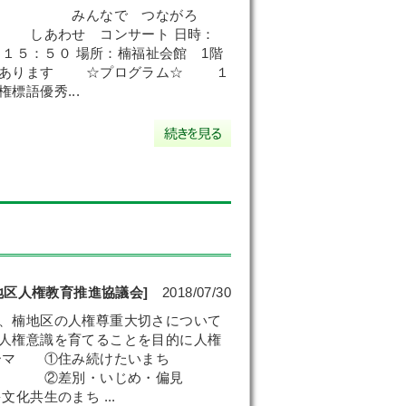
みんなで つながろ
コンサート 日時：
～１５：５０ 場所：楠福祉会館 1階
訳あります ☆プログラム☆ １
標語優秀...
地区人権教育推進協議会]
2018/07/30
、楠地区の人権尊重大切さについて
人権意識を育てることを目的に人権
ーマ ①住み続けたいまち
 ②差別・いじめ・偏見
のまち ...