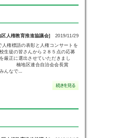
地区人権教育推進協議会]
2019/11/29
で人権標語の表彰と人権コンサートを
校生徒の皆さんから２８５点の応募
を厳正に選出させていただきまし
す。 楠地区連合自治会会長賞
なで...