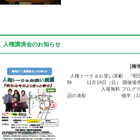
人権講演会のお知らせ
[楠
人権トーク＆お笑い演劇 『明
時 11月19日（日） 開催
入場無料 プログラム 前半（
語の表彰 後半（13:40～1