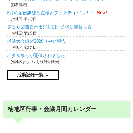
[新着情報]
8月の定例訓練と点検とフェスティバル！！
New!
[楠地区消防分団]
第６０回四日市市消防団消防操法競技大会
[楠地区消防分団]
操法大会練習2026（中間報告）
[楠地区消防分団]
ホタル祭りが開催されました
[楠地区まちづくり検討委員会]
活動記録一覧
楠地区行事・会議月間カレンダー