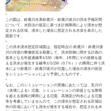
この図は、鈴鹿川水系鈴鹿川・鈴鹿川派川の洪水予報区間
について、水防法の規定に基づき計画降雨により浸水が想
定される区域、浸水した場合に想定される水深を表示した
図面です。
この洪水浸水想定区域図は、指定時点の 鈴鹿川・鈴鹿川派
川の河道の整備状況を勘案して、洪水防御に関する計画の
基本となる年超過確率1/150（毎年、1年間にその規模を超
える洪水が発生する確率が1/150（0.7％））の降雨に伴う洪
水により鈴鹿川・鈴鹿川派川が氾濫した場合の浸水の状況
をシミュレーションにより予測したものです。
なお、このシミュレーションの実施にあたっては、支川の
（決壊による）氾濫、シミュレーションの前提となる降雨
を超える規模の降雨による氾濫、高潮及び内水による氾濫
等を考慮していませんので、この浸水が想定される区域以
外の区域においても浸水が発生する場合や、想定される水