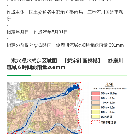
作成主体 国土交通省中部地方整備局 三重河川国道事務
所
指定年月日 作成28年5月31日
指定の前提となる降雨 鈴鹿川流域の6時間総雨量 391mm
洪水浸水想定区域図 【想定計画規模】 鈴鹿川
流域６時間総雨量268ｍｍ