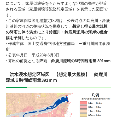
について、家屋倒壊等をもたらすような氾濫の発生が想定
される区域（家屋倒壊等氾濫想定区域）を表示した図面で
す。
この家屋倒壊等氾濫想定区域は、公表時点の鈴鹿川・鈴鹿
川派川の河道の整備状況を勘案して、
想定し得る最大規模
の降雨に伴う洪水により鈴鹿川・鈴鹿川派川の河岸の侵食
幅を予測
したものです。
作成主体 国土交通省中部地方整備局 三重河川国道事務
所
公表年月日 平成28年6月3日
算出の前提となる降雨
鈴鹿川流域の
6時間総雨量 391mm
洪水浸水想定区域図 【想定最大規模】 鈴鹿川
流域６時間総雨量391ｍｍ