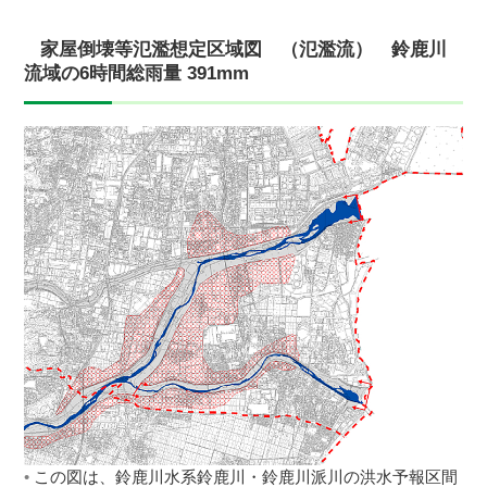
家屋倒壊等氾濫想定区域図 （氾濫流） 鈴鹿川
流域の6時間総雨量 391mm
この図は、鈴鹿川水系鈴鹿川・鈴鹿川派川の洪水予報区間