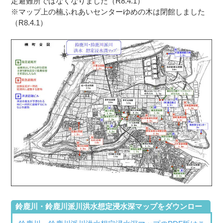
定避難所ではなくなりました（R8.4.1）
※マップ上の楠ふれあいセンターゆめの木は閉館しました
（R8.4.1）
鈴鹿川・鈴鹿川派川洪水想定浸水深マップをダウンロー
ド