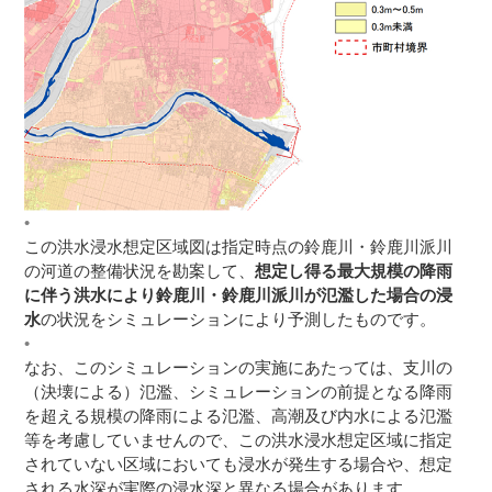
この洪水浸水想定区域図は指定時点の鈴鹿川・鈴鹿川派川
の河道の整備状況を勘案して、
想定し得る最大規模の降雨
に伴う洪水により鈴鹿川・鈴鹿川派川が氾濫した場合の浸
水
の状況をシミュレーションにより予測したものです。
なお、このシミュレーションの実施にあたっては、支川の
（決壊による）氾濫、シミュレーションの前提となる降雨
を超える規模の降雨による氾濫、高潮及び内水による氾濫
等を考慮していませんので、この洪水浸水想定区域に指定
されていない区域においても浸水が発生する場合や、想定
される水深が実際の浸水深と異なる場合があります。