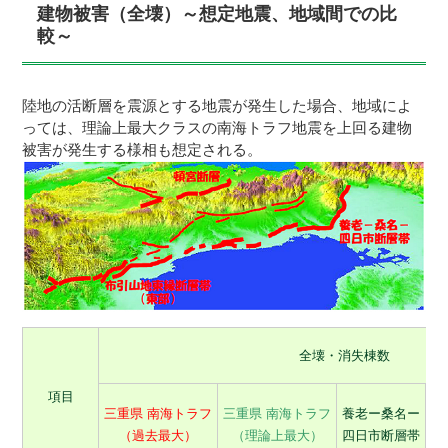
建物被害（全壊）～想定地震、地域間での比
較～
陸地の活断層を震源とする地震が発生した場合、地域によ
っては、理論上最大クラスの南海トラフ地震を上回る建物
被害が発生する様相も想定される。
全壊・消失棟数
項目
三重県 南海トラフ
三重県 南海トラフ
養老ー桑名ー
（過去最大）
（理論上最大）
四日市断層帯
断