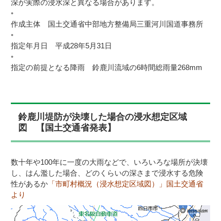
深が実際の浸水深と異なる場合があります。
作成主体 国土交通省中部地方整備局三重河川国道事務所
指定年月日 平成28年5月31日
指定の前提となる降雨 鈴鹿川流域の6時間総雨量268mm
鈴鹿川堤防が決壊した場合の浸水想定区域
図 【国土交通省発表】
数十年や
100
年に一度の大雨などで、いろいろな場所が決壊
し、はん濫した場合、どのくらいの深さまで浸水する危険
性があるか
「市町村概況（浸水想定区域図）」国土交通省
より