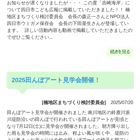
お知らせが遅くなりましたが・・・ この度「吉崎海岸」に
ついて四日市こども広報に掲載していただきました！！ 楠
地区まちづくり検討委員会 会長の森正一さんとNPO法人
四日市ウミガメ保存会 会長の下田菜生さんが登場してい
ます。 詳しい活動内容も動画で掲載していただきましたの
でぜひご覧ください...
2025田んぼアート見学会開催！
[楠地区まちづくり検討委員会]
2025/07/20
田んぼアート見学会が開催されました 南川地区の鈴鹿川派
川堤防沿いの田んぼで行われている田んぼアートが見頃と
なり7月12日(土)に見学会が開催されました。朝方降り出し
た雨も見学会の時間には止み、程よい風が吹く中、堤防の
上に集まった方々には今年の田んぼアートの様子を観てい