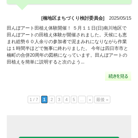
[楠地区まちづくり検討委員会]
2025/05/15
田んぼアート田植え体験開催！ ５月１１日(日)南川地区で
田んぼアートの田植え体験が開催されました。天候にも恵
まれ総勢６０人余りの参加者で泥まみれになりながら作業
は１時間半ほどで無事に終わりました。 今年は四日市市と
楠町の合併20周年の図柄になっています。田んぼアートの
田植えを簡単に説明すると次のよう...
1 / 7
1
2
3
4
5
...
»
最後 »