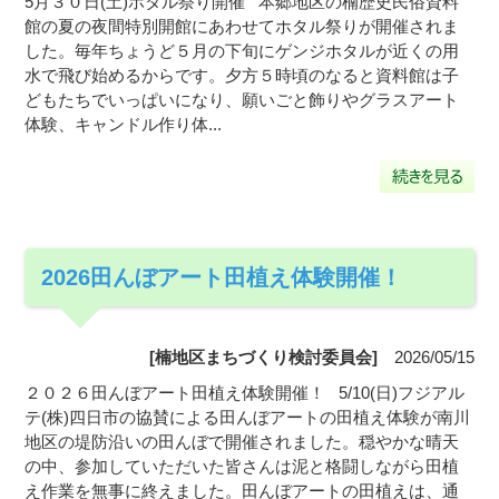
5月３０日(土)ホタル祭り開催 本郷地区の楠歴史民俗資料
館の夏の夜間特別開館にあわせてホタル祭りが開催されま
した。毎年ちょうど５月の下旬にゲンジホタルが近くの用
水で飛び始めるからです。夕方５時頃のなると資料館は子
どもたちでいっぱいになり、願いごと飾りやグラスアート
体験、キャンドル作り体...
2026田んぼアート田植え体験開催！
[楠地区まちづくり検討委員会]
2026/05/15
２０２６田んぼアート田植え体験開催！ 5/10(日)フジアル
テ(株)四日市の協賛による田んぼアートの田植え体験が南川
地区の堤防沿いの田んぼで開催されました。穏やかな晴天
の中、参加していただいた皆さんは泥と格闘しながら田植
え作業を無事に終えました。田んぼアートの田植えは、通