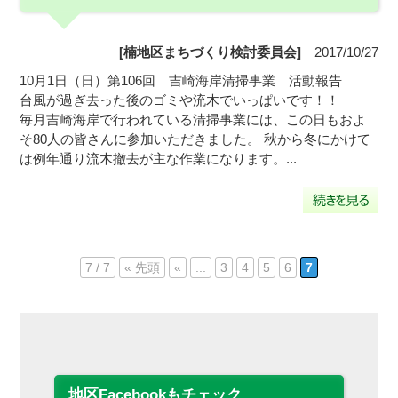
[楠地区まちづくり検討委員会]
2017/10/27
10月1日（日）第106回 吉崎海岸清掃事業 活動報告
台風が過ぎ去った後のゴミや流木でいっぱいです！！
毎月吉崎海岸で行われている清掃事業には、この日もおよ
そ80人の皆さんに参加いただきました。 秋から冬にかけて
は例年通り流木撤去が主な作業になります。...
7 / 7
« 先頭
«
...
3
4
5
6
7
地区Facebookもチェック