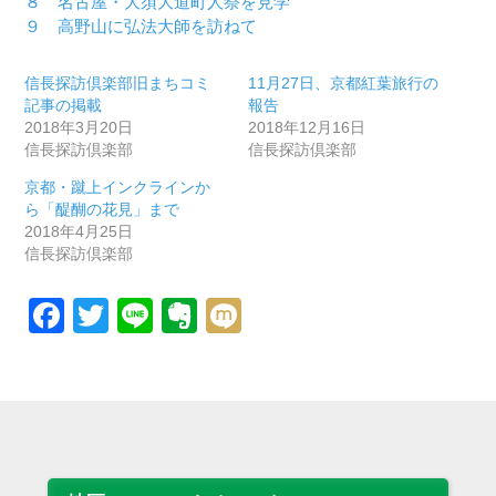
８ 名古屋・大須大道町人祭を見学
９ 高野山に弘法大師を訪ねて
信長探訪倶楽部旧まちコミ
11月27日、京都紅葉旅行の
記事の掲載
報告
2018年3月20日
2018年12月16日
信長探訪倶楽部
信長探訪倶楽部
京都・蹴上インクラインか
ら「醍醐の花見」まで
2018年4月25日
信長探訪倶楽部
Facebook
Twitter
Line
Evernote
Mixi