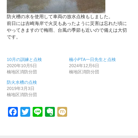
防火槽の水を使用して車両の放水点検もしました。
前日には吉崎海岸で火災もあったように災害は忘れた頃に
やってきますので梅雨、台風の季節も近いので備えは大切
です。
10月の訓練と点検
楠小PTA一日先生と点検
2020年10月5日
2024年12月6日
楠地区消防分団
楠地区消防分団
防火水槽の点検
2019年3月3日
楠地区消防分団
Facebook
Twitter
Line
Evernote
Mixi