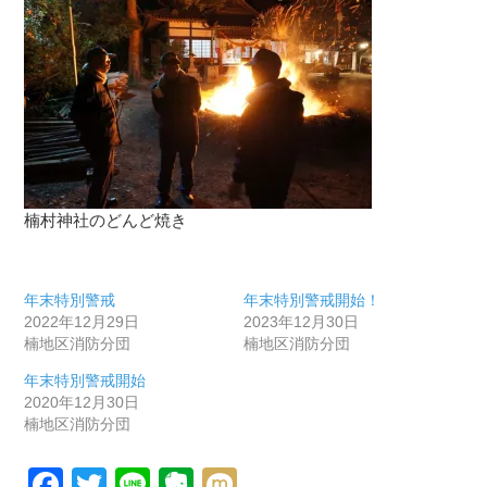
楠村神社のどんど焼き
年末特別警戒
年末特別警戒開始！
2022年12月29日
2023年12月30日
楠地区消防分団
楠地区消防分団
年末特別警戒開始
2020年12月30日
楠地区消防分団
Facebook
Twitter
Line
Evernote
Mixi