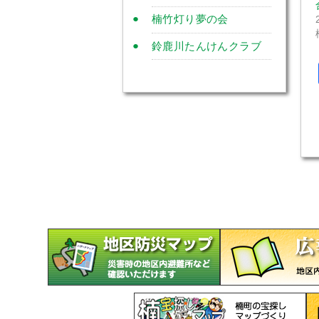
楠竹灯り夢の会
鈴鹿川たんけんクラブ