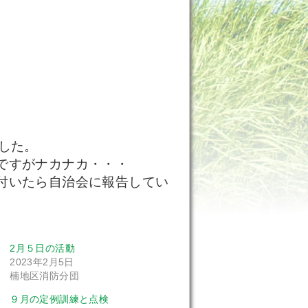
した。
ですがナカナカ・・・
付いたら自治会に報告してい
。
2月５日の活動
2023年2月5日
楠地区消防分団
９月の定例訓練と点検