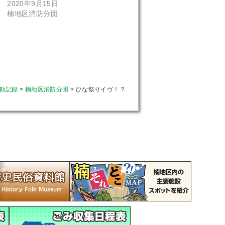
2020年9月15日
楠地区消防分団
動記録
>
楠地区消防分団
>
ひな祭りイヴ！？