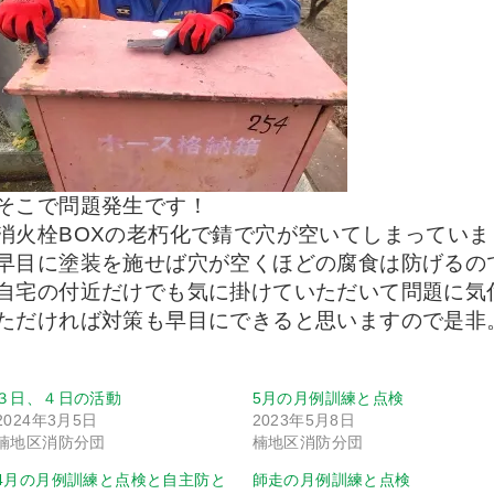
そこで問題発生です！
消火栓BOXの老朽化で錆で穴が空いてしまっていま
早目に塗装を施せば穴が空くほどの腐食は防げるの
自宅の付近だけでも気に掛けていただいて問題に気
ただければ対策も早目にできると思いますので是非
３日、４日の活動
5月の月例訓練と点検
2024年3月5日
2023年5月8日
楠地区消防分団
楠地区消防分団
4月の月例訓練と点検と自主防と
師走の月例訓練と点検