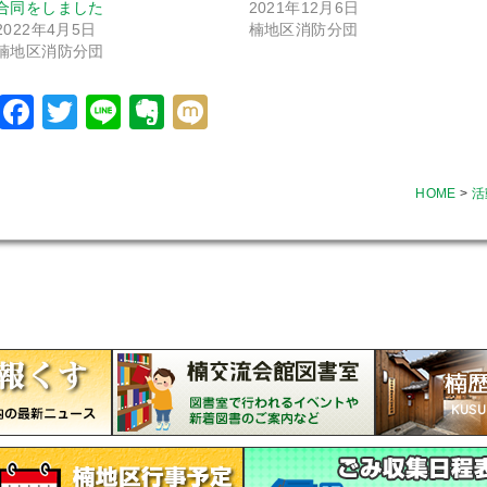
合同をしました
2021年12月6日
2022年4月5日
楠地区消防分団
楠地区消防分団
Facebook
Twitter
Line
Evernote
Mixi
HOME
>
活