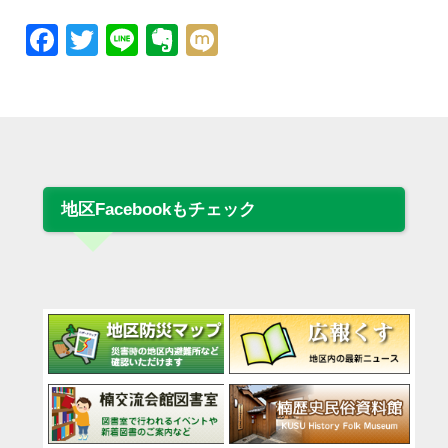
Facebook
Twitter
Line
Evernote
Mixi
地区Facebookもチェック