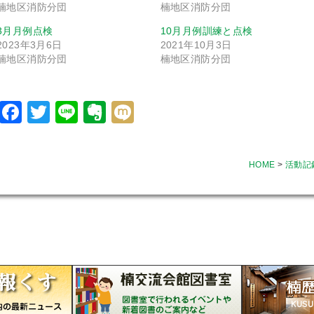
楠地区消防分団
楠地区消防分団
3月月例点検
10月月例訓練と点検
2023年3月6日
2021年10月3日
楠地区消防分団
楠地区消防分団
Facebook
Twitter
Line
Evernote
Mixi
HOME
>
活動記