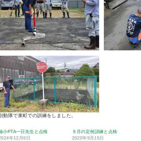
別動隊で東町での訓練をしました。
楠小PTA一日先生と点検
９月の定例訓練と点検
2024年12月6日
2020年9月15日