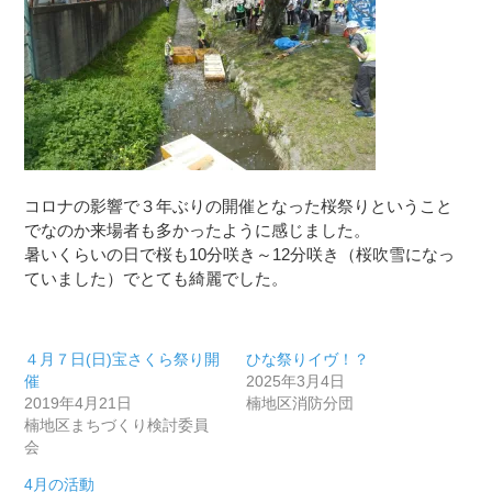
コロナの影響で３年ぶりの開催となった桜祭りということ
でなのか来場者も多かったように感じました。
暑いくらいの日で桜も10分咲き～12分咲き（桜吹雪になっ
ていました）でとても綺麗でした。
４月７日(日)宝さくら祭り開
ひな祭りイヴ！？
催
2025年3月4日
2019年4月21日
楠地区消防分団
楠地区まちづくり検討委員
会
4月の活動