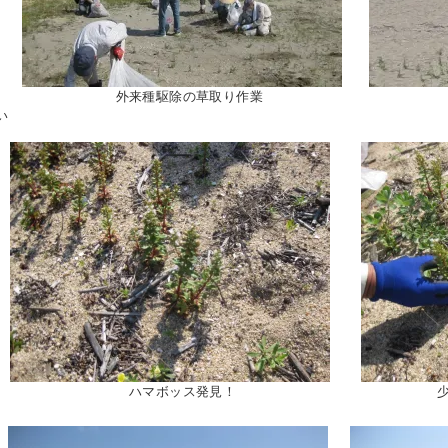
外来種駆除の草取り作業 ゴ
い
ハマボッス発見！ 少しずつでも広