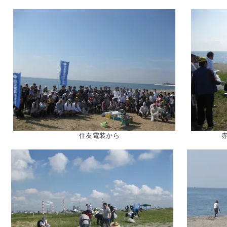
住友電装から
赤嶺先生より外