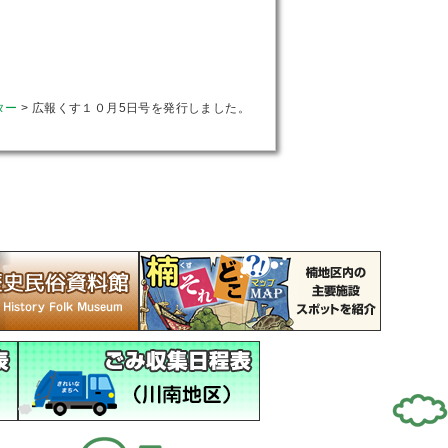
ター
>
広報くす１０月5日号を発行しました。