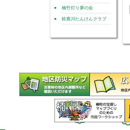
楠竹灯り夢の会
鈴鹿川たんけんクラブ