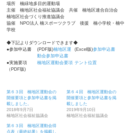
場所 楠緑地多目的運動場
主催 楠地区社会福祉協議会 共催 楠地区連合自治会
楠地区社会づくり推進協議会
協催 NPO法人 楠スポーツクラブ 後援 楠小学校・楠中
学校
◆下記よりダウンロードできます◆
●参加申込書
(PDF版)
楠地区運
(Excel版)
参加申込書
動会参加申込書
●実施要項
楠地区運動会要項
テント位置
（PDF版)
第６３回 楠地区運動会の
第６４回 楠地区運動会の
開催要項と参加申込書を掲
開催要項と参加申込書を掲
載しました。
載しました
2018年9月7日
2019年9月10日
楠地区社会福祉協議会
楠地区社会福祉協議会
第６３回 楠地区運動会得
点表（最終結果）を掲載し