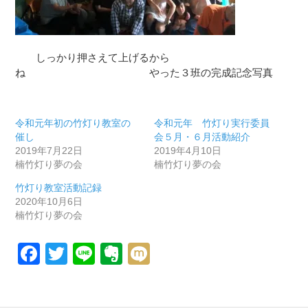
しっかり押さえて上げるから
ね やった３班の完成記念写真
令和元年初の竹灯り教室の
令和元年 竹灯り実行委員
催し
会５月・６月活動紹介
2019年7月22日
2019年4月10日
楠竹灯り夢の会
楠竹灯り夢の会
竹灯り教室活動記録
2020年10月6日
楠竹灯り夢の会
Facebook
Twitter
Line
Evernote
Mixi