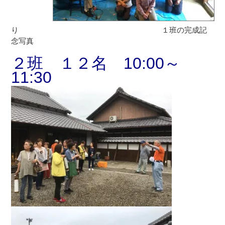
り １班の完成記
念写真
２班 １２名 10:00～
11:3
0