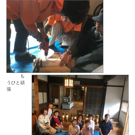
も
うひと頑
張