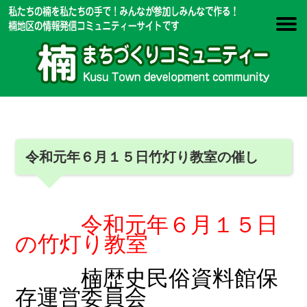
令和元年６月１５日竹灯り教室の催し
令和元年６月１５日
の竹灯り教室
楠歴史民俗資料館保
存運営委員会