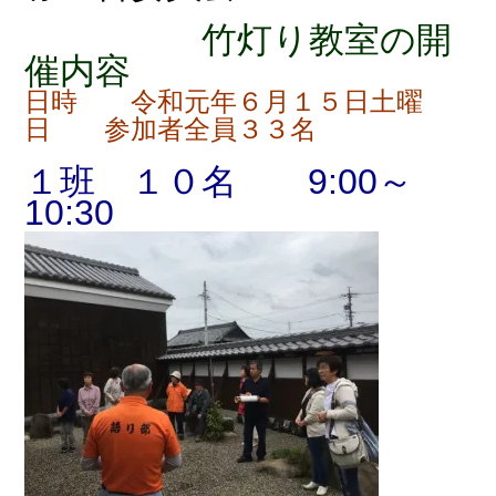
竹灯り教室の開
催内容
日時 令和元年６月１５日土曜
日 参加者全員３３名
１班 １０名 9:00～
10:30