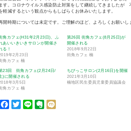
ます。コロナウイルス感染防止対策をして継続してきましたが 
を軽減するという観点からもしばらくお休みいたします。
再開時期については未定です。ご理解のほど、よろしくお願いし
街角カフェ(H31年2月23日)、ふ
第26回 街角カフェ(8月25日)が
れあいいきいきサロンが開催さ
開催される
れる！
2018年9月22日
2019年2月23日
街角カフェ 楠
街角カフェ 楠
第23回 街角カフェ(2月24日/
ちびっこサロン(2月16日)を開催
土)に開催される
2021年3月10日
2018年3月5日
楠地区民生委員児童委員協議会
街角カフェ 楠
Facebook
Twitter
Line
Evernote
Mixi