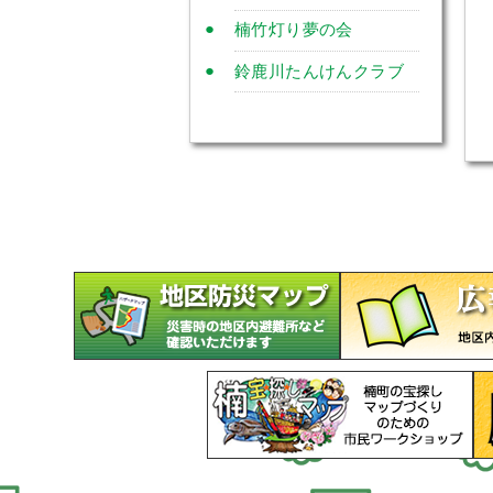
楠竹灯り夢の会
鈴鹿川たんけんクラブ