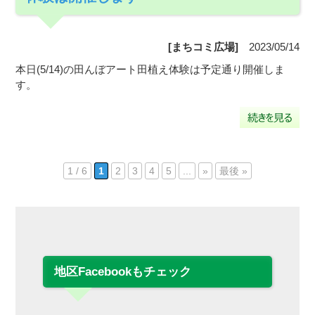
[まちコミ広場]
2023/05/14
本日(5/14)の田んぼアート田植え体験は予定通り開催しま
す。
1 / 6
1
2
3
4
5
...
»
最後 »
地区Facebookもチェック