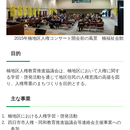
2019/11/29
南部ブロック「人権ひろば」開催のお知らせ
人権標語の表彰と人権コンサートを開催しました
2018/07/30
2019/02/25
人権標語を募集します
楠小学校児童の人権ポスター展がはじまりました
2017/10/30
2015年楠地区人権コンサート開会前の風景 楠福祉会館
2019/02/13
人権講演会のお知らせ
南部ブロック「人権ひろば」人権コンサートに御参加あり
がとうございました。
目的
2018/06/26
[認知症サポート講座」と「身体も心も健康になる料理教
楠地区人権教育推進協議会は、楠地区において人権に関す
室」パート 2
る学習・啓発活動を通じて地区住民の人権意識の高揚を図
り、人権尊重のまちづくりを目的とする。
2018/02/22
楠小学校児童に依る人権ポスター展後半の部展示開催中
主な事業
2018/02/07
楠小学校児童による人権ポスター展はじまる。
楠地区における人権学習・啓発活動
2017/11/28
四日市市人権・同和教育推進協議会等連絡会主催事業への
平成29年度楠地区『人権講演会』を開催報告
参加