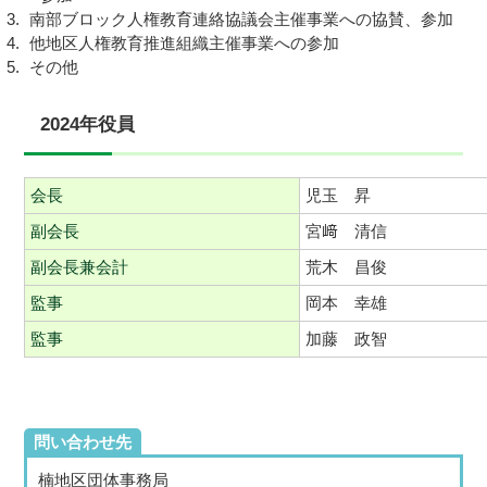
南部ブロック人権教育連絡協議会主催事業への協賛、参加
他地区人権教育推進組織主催事業への参加
その他
2024年役員
会長
児玉 昇
副会長
宮﨑 清信
副会長兼会計
荒木 昌俊
監事
岡本 幸雄
監事
加藤 政智
問い合わせ先
楠地区団体事務局