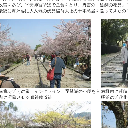
吹雪をあび、平安神宮そばで昼食をとり、秀吉の「醍醐の花見」
最後に海外客に大人気の伏見稲荷大社の千本鳥居を巡ってきたの
南禅寺近くの蹴上インクライン、琵琶湖の小船を京
右柵内に就航
都に昇降させる傾斜鉄道跡
明治の近代化