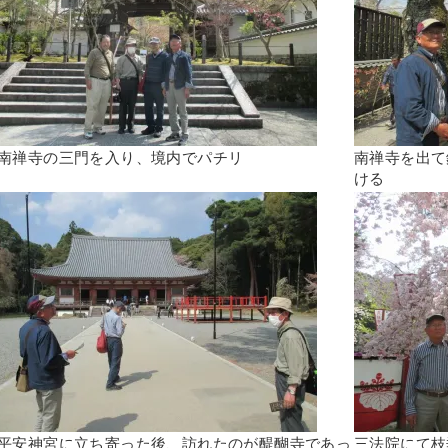
南禅寺の三門を入り、境内でパチリ
南禅寺を出て
ける
平安神宮に立ち寄った後、訪れたのが醍醐寺であっ
三法院にて枝