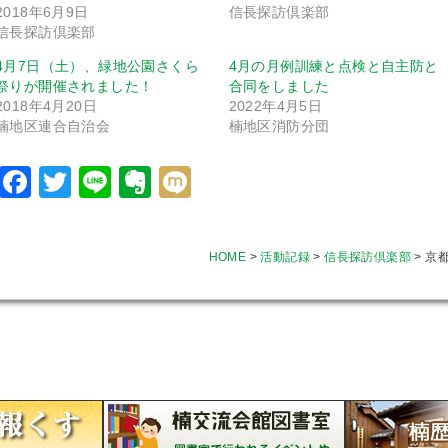
2018年6月9日
信長探訪倶楽部
信長探訪倶楽部
4月7日（土）、緑地公園さくら
4月の月例訓練と点検と自主防と
祭りが開催されました！
合同をしました
2018年4月20日
2022年4月5日
楠地区連合自治会
楠地区消防分団
Facebook
Twitter
Line
Evernote
Mixi
HOME
>
活動記録
>
信長探訪倶楽部
>
京