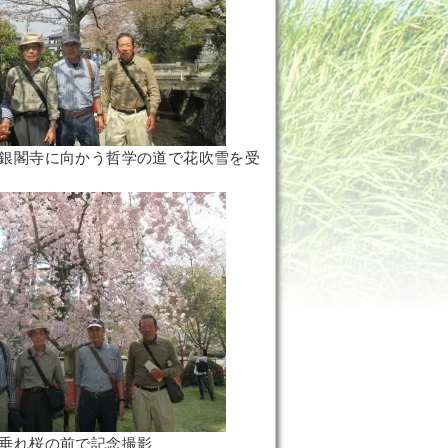
銀閣寺に向かう哲学の道で花吹雪を受
垂れ桜の前で記念撮影