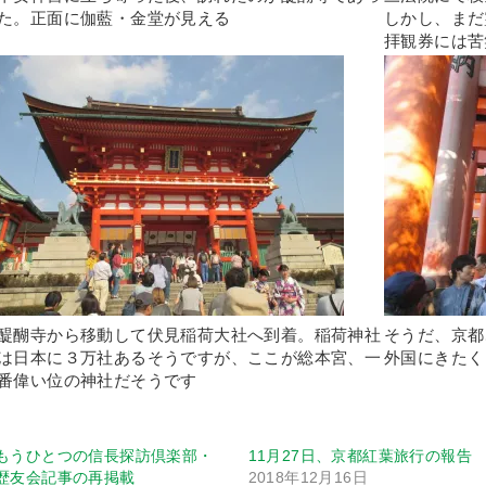
た。正面に伽藍・金堂が見える
しかし、まだ
拝観券には苦
醍醐寺から移動して伏見稲荷大社へ到着。稲荷神社
そうだ、京都
は日本に３万社あるそうですが、ここが総本宮、一
外国にきたく
番偉い位の神社だそうです
もうひとつの信長探訪倶楽部・
11月27日、京都紅葉旅行の報告
歴友会記事の再掲載
2018年12月16日