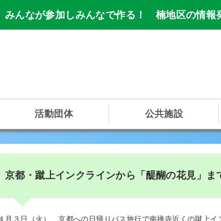
 みんなが参加しみんなで作る！ 楠地区の情報
活動団体
公共施設
京都・蹴上インクラインから「醍醐の花見」ま
４月３日（火）、京都への日帰りバス旅行で南禅寺近くの蹴上イ