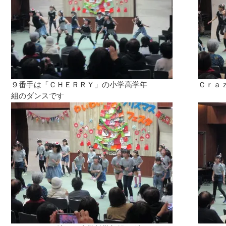
９番手は「ＣＨＥＲＲＹ」の小学高学年
Ｃｒａ
組のダンスです