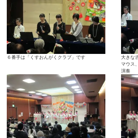
６番手は「くすおんがくクラブ」です
大きな
マウス
演奏