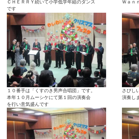
ＣＨＥＲＲＹ続いて小学低学年組のダンス
Ｗａｎ
です
１０番手は「くすのき男声合唱団」です。
さびし
本年１０月ムーシケにて第１回の演奏会
演奏し
を行い意気盛んです