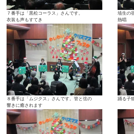
７番手は「黒松コーラス」さんです。
埴生の
衣装も声もすてき
熱唱
８番手は「ムジクス」さんです。管と弦の
踊る子
響きに癒されます