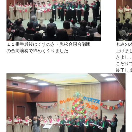
１１番手最後はくすのき・黒松合同合唱団
もみの
の合同演奏で締めくくりました
上げま
きよし
こぞり
終了し