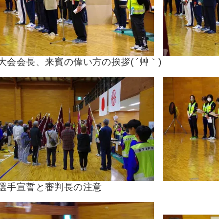
大会会長、来賓の偉い方の挨拶( ´艸｀)
選手宣誓と審判長の注意