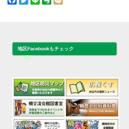
Facebook
Twitter
Line
Evernote
Mixi
地区Facebookもチェック