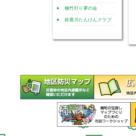
楠竹灯り夢の会
鈴鹿川たんけんクラブ