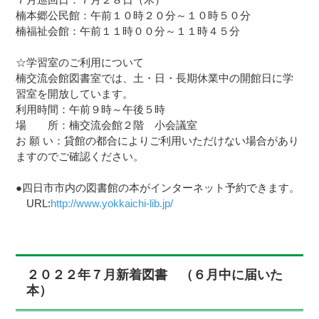
楠本郷公民館：午前１０時２０分～１０時５０分
楠福祉会館：午前１１時００分～１１時４５分
☆学習室のご利用について
楠交流会館図書室では、土・日・長期休業中の開館日に学
習室を開放しています。
利用時間：午前９時～午後５時
場 所：楠交流会館２階 小会議室
お 願 い：貸館の都合によりご利用いただけない場合があり
ますのでご確認ください。
●四日市市内の図書館の本がインターネット予約できます。
URL:
http://www.yokkaichi-lib.jp/
２０２２年７月新着図書 （６月中に届いた
本）