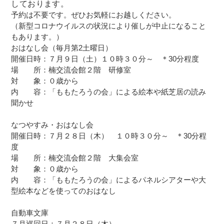
しております。
予約は不要です。ぜひお気軽にお越しください。
（新型コロナウイルスの状況により催しが中止になること
もあります。）
おはなし会（毎月第2土曜日）
開催日時：７月９日（土）１０時３０分～ ＊30分程度
場 所：楠交流会館２階 研修室
対 象：０歳から
内 容：「ももたろうの会」による絵本や紙芝居の読み
聞かせ
なつやすみ・おはなし会
開催日時：７月２８日（木） １０時３０分～ ＊30分程
度
場 所：楠交流会館２階 大集会室
対 象：０歳から
内 容：「ももたろうの会」によるパネルシアターや大
型絵本などを使ってのおはなし
自動車文庫
７月巡回日：７月２８日（木）