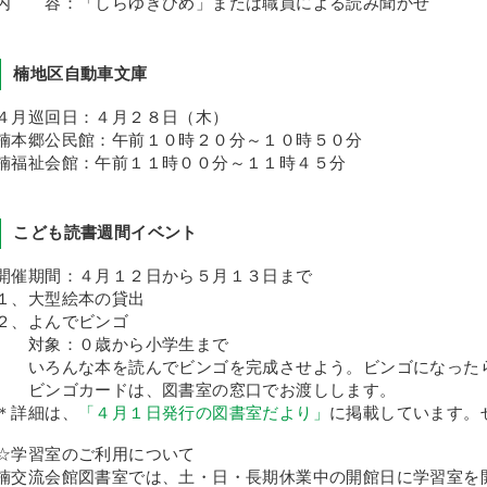
内 容：「しらゆきひめ」または職員による読み聞かせ
楠地区自動車文庫
４月巡回日：４月２８日（木）
楠本郷公民館：午前１０時２０分～１０時５０分
楠福祉会館：午前１１時００分～１１時４５分
こども読書週間イベント
開催期間：４月１２日から５月１３日まで
１、大型絵本の貸出
２、よんでビンゴ
対象：０歳から小学生まで
いろんな本を読んでビンゴを完成させよう。ビンゴになった
ビンゴカードは、図書室の窓口でお渡しします。
＊詳細は、
「４月１日発行の図書室だより」
に掲載しています。
☆学習室のご利用について
楠交流会館図書室では、土・日・長期休業中の開館日に学習室を