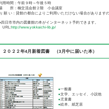
利用時間：午前９時～午後５時
場 所：楠交流会館２階 小会議室
お 願 い：貸館の都合によりご利用いただけない場合があります
●四日市市内の図書館の本がインターネット予約できます。
URL:
http://www.yokkaichi-lib.jp/
２０２２年4月新着図書 （3月中に届いた本）
●
一般書
●
文学、エッセイ、小説他
●
児童書
●
絵本、紙芝居