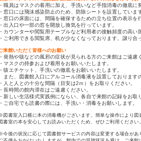
・職員はマスクの着用に加え、手洗いなど手指消毒の徹底に
・窓口には飛沫感染防止のため、防除シートを設置していま
・窓口の床面には、間隔を確保するための立ち位置の表示を
・出入口や一部の窓を開放し換気を行っています。
・カウンターや閲覧用テーブルなど利用者の接触頻度の高い
・ご利用できる閲覧席、机が少なくなっております。譲り合
ご来館いただく皆様へのお願い
・発熱や咳などの風邪の症状が見られる方のご来館はご遠慮
・マスクの持参および着用をお願いいたします。
・咳エチケット、手洗いの徹底をお願いいたします。
また、図書館入口にアルコール消毒液を設置しております
・人と人との十分な間隔（目安は2ｍ）をお取りください。
・長時間の館内滞在はご遠慮ください。
・新しい生活様式実践例にならい、各自で来館の記録をお取
・ご自宅でも読書の際には、手洗い・消毒をお願いします。
※図書室入口横に本の消毒機がございます。簡単な操作により図
図書室の本を安心してお読みいただくため、ぜひご利用ください
※今後の状況に応じて図書館サービスの内容は変更する場合があ
ご不便をおかけいたしますが、館内での混雑状況を避け、ご来館