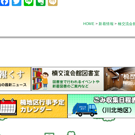
Facebook
Twitter
Line
Evernote
Mixi
HOME
>
新着情報
>
楠交流会