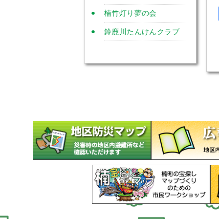
楠竹灯り夢の会
鈴鹿川たんけんクラブ