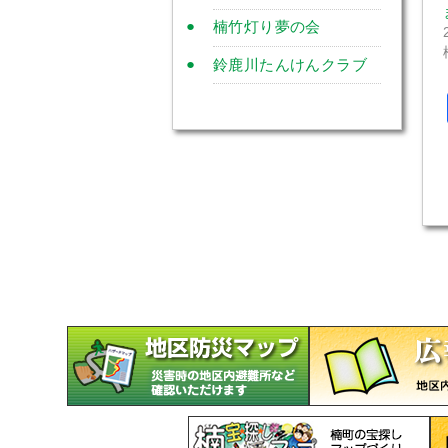
楠竹灯り夢の会
鈴鹿川たんけんクラブ