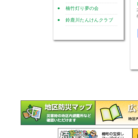
楠竹灯り夢の会
鈴鹿川たんけんクラブ