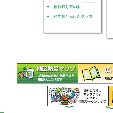
楠竹灯り夢の会
鈴鹿川たんけんクラブ