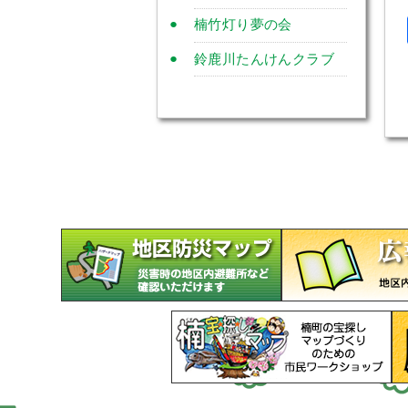
楠竹灯り夢の会
鈴鹿川たんけんクラブ