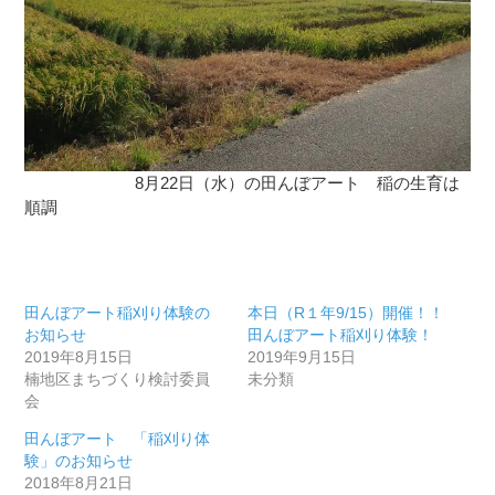
8月22日（水）の田んぼアート 稲の生育は
順調
田んぼアート稲刈り体験の
本日（R１年9/15）開催！！
お知らせ
田んぼアート稲刈り体験！
2019年8月15日
2019年9月15日
楠地区まちづくり検討委員
未分類
会
田んぼアート 「稲刈り体
験」のお知らせ
2018年8月21日