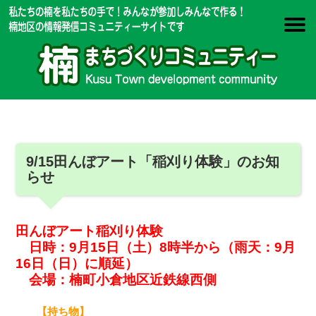
9/15田んぼアート「稲刈り体験」のお知
らせ
田んぼアート稲刈り体験
日時：9月15日（土）8時半から（雨天：9月
16日（日）に順延）
会場：楠町小倉地区近鉄線西側
【持ち物】