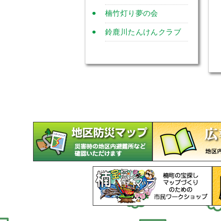
楠竹灯り夢の会
鈴鹿川たんけんクラブ