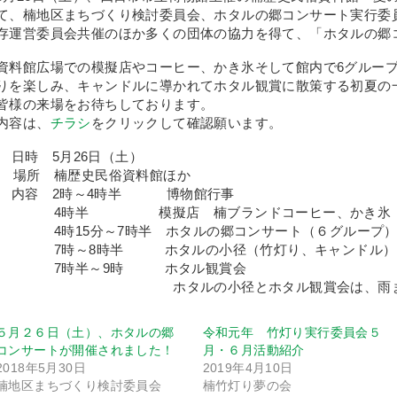
て、楠地区まちづくり検討委員会、ホタルの郷コンサート実行委
存運営委員会共催のほか多くの団体の協力を得て、「ホタルの郷
資料館広場での模擬店やコーヒー、かき氷そして館内で6グルー
りを楽しみ、キャンドルに導かれてホタル観賞に散策する初夏の
皆様の来場をお待ちしております。
内容は、
チラシ
をクリックして確認願います。
日時 5月26日（土）
場所 楠歴史民俗資料館ほか
内容 2時～4時半 博物館行事
4時半 模擬店 楠ブランドコーヒー、かき氷
4時15分～7時半 ホタルの郷コンサート（６グループ
7時～8時半 ホタルの小径（竹灯り、キャンドル）
7時半～9時 ホタル観賞会
ホタルの小径とホタル観賞会は、雨または
５月２６日（土）、ホタルの郷
令和元年 竹灯り実行委員会５
コンサートが開催されました！
月・６月活動紹介
2018年5月30日
2019年4月10日
楠地区まちづくり検討委員会
楠竹灯り夢の会