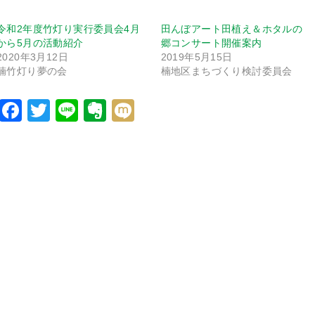
令和2年度竹灯り実行委員会4月
田んぼアート田植え＆ホタルの
から5月の活動紹介
郷コンサート開催案内
2020年3月12日
2019年5月15日
楠竹灯り夢の会
楠地区まちづくり検討委員会
Facebook
Twitter
Line
Evernote
Mixi