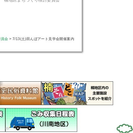
楠地区まちづくり検討委員会
委員会
>
7/13(土)田んぼアート見学会開催案内