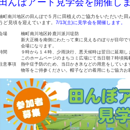
田んぼアート見学会を開催し
楠町南川地区の田んぼで
５月に田植
えのご協力をいただいた田
うど見頃を迎えています。
7/13(土)に
見学会を開催します。
会場 楠町南川地区鈴鹿川派川堤防
新大正橋を南側にわたって東に見えるのぼりが目印です
会場になります。
時間 ９時から１４時、少雨決行、悪天候時は翌日に延期し
このホームページのまちコミ広場にて当日朝７時頃掲載
注意事項 熱中症予防のため、当日かき氷などの用意をしていま
物等をご持参ください。帽子などの着用にもご協力お願