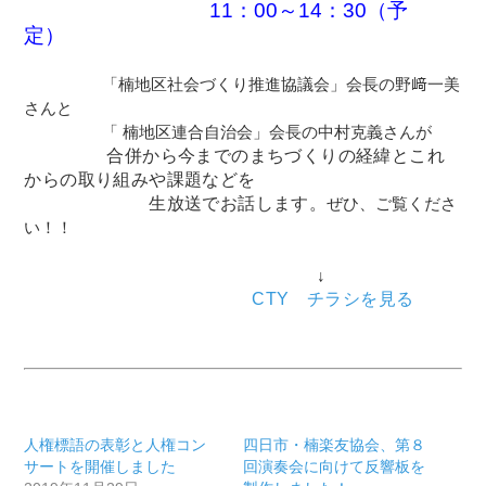
11：00～14：30（予
定）
「楠地区社会づくり推進協議会」会長の野﨑一美
さんと
「 楠地区連合自治会」会長の中村克義さんが
合併から今までのまちづくりの経緯とこれ
からの取り組みや課題などを
生放送でお話します。
ぜひ、ご覧くださ
い！！
↓
CTY チラシを見る
人権標語の表彰と人権コン
四日市・楠楽友協会、第８
サートを開催しました
回演奏会に向けて反響板を