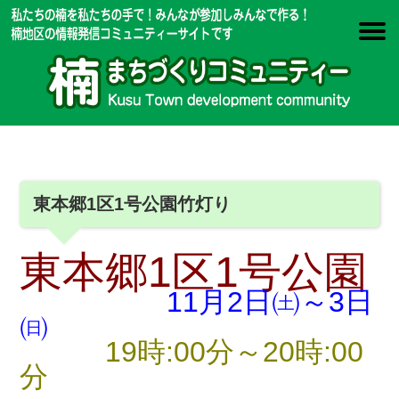
東本郷1区1号公園竹灯り
東本郷1区1号公園
11月2日㈯～3日
㈰
19時:00分～20時:00
分