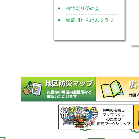
楠竹灯り夢の会
鈴鹿川たんけんクラブ